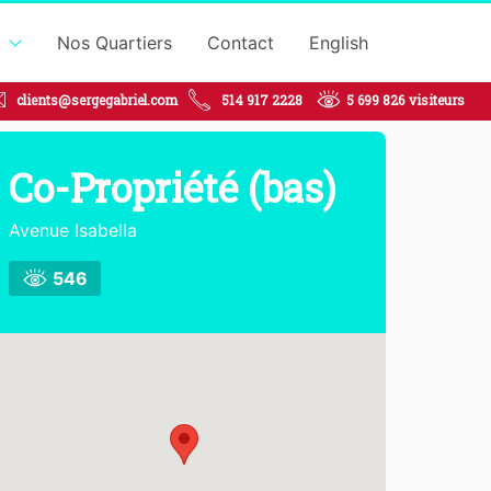
Nos Quartiers
Contact
English
clients@sergegabriel.com
514 917 2228
5 699 826
visiteurs
Co-Propriété
(bas)
Avenue Isabella
546