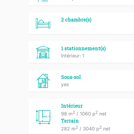
2 chambre(s)
1 stationnement(s)
Intérieur: 1
Sous-sol
yes
Intérieur
2
2
98 m
/ 1060 p
net
Terrain
2
2
282 m
/ 3040 p
net