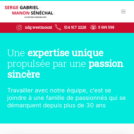
ndg.westmount
514 917 2228
5 699 598
Une
expertise unique
propulsée par une
passion
sincère
Travailler avec notre équipe, c'est se
joindre à une famille de passionnés qui se
démarquent depuis plus de 30 ans