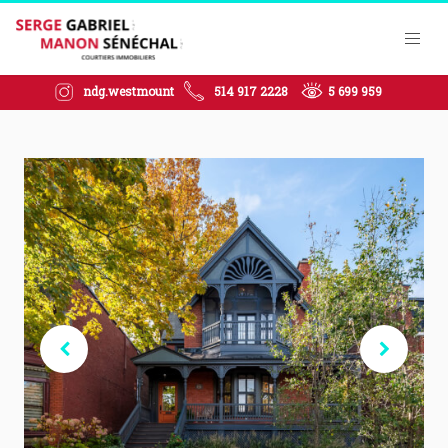
ndg.westmount
514 917 2228
5 699 959