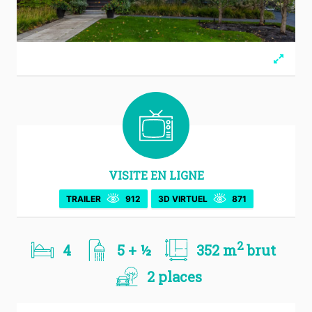
VISITE EN LIGNE
TRAILER
912
3D VIRTUEL
871
2
4
5 + ½
352 m
brut
2 places