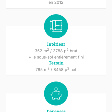
en 2012
Intérieur
2
2
352 m
/ 3788 p
brut
+ le sous-sol entièrement fini
Terrain
2
2
785 m
/ 8458 p
net
Dépenses